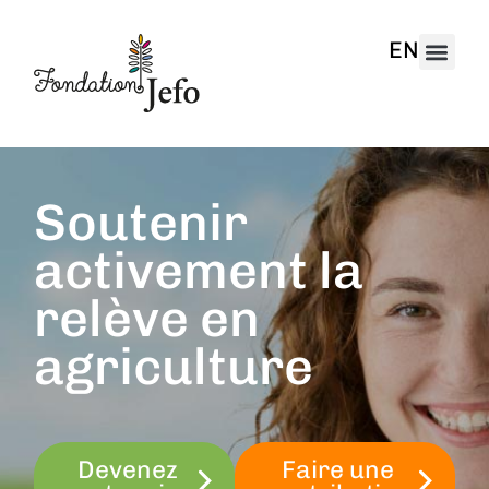
EN
Soutenir
activement la
relève en
agriculture
Devenez
Faire une